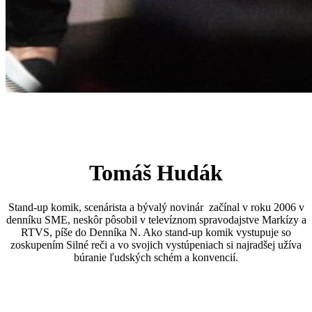
Tomáš Hudák
Stand-up komik, scenárista a bývalý novinár začínal v roku 2006 v
denníku SME, neskôr pôsobil v televíznom spravodajstve Markízy a
RTVS, píše do Denníka N. Ako stand-up komik vystupuje so
zoskupením Silné reči a vo svojich vystúpeniach si najradšej užíva
búranie ľudských schém a konvencií.