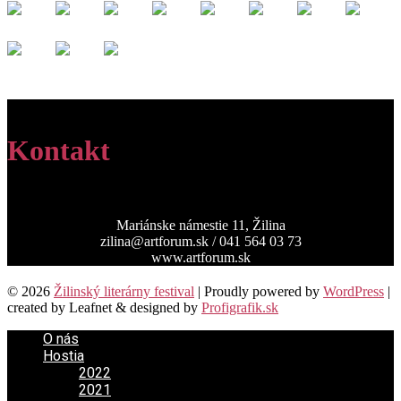
Kontakt
Mariánske námestie 11, Žilina
zilina@artforum.sk / 041 564 03 73
www.artforum.sk
© 2026
Žilinský literárny festival
|
Proudly powered by
WordPress
|
created by Leafnet & designed by
Profigrafik.sk
O nás
Hostia
2022
2021